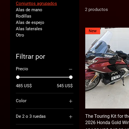
Conjuntos agrupados
2 productos
Alas de mano
Rodillas
Alas de espejo
Alas laterales
New
Otro
Filtrar por
Precio
485 US$
545 US$
Color
Amarillo
The Touring Kit for t
De 2 o 3 ruedas
Azul
2026 Honda Gold Wi
Azul claro
2 ruedas