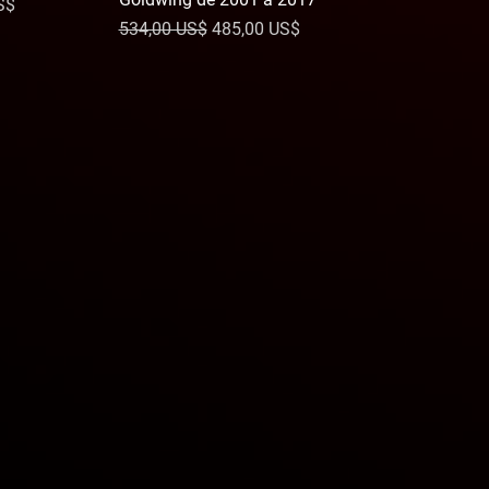
 oferta
S$
Precio
Precio de oferta
534,00 US$
485,00 US$